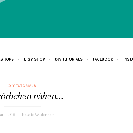
SHOPS
ETSY SHOP
DIY TUTORIALS
FACEBOOK
INST
DIY TUTORIALS
körbchen nähen…
ärz 2018
Natalie Wildenhain