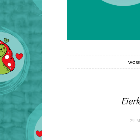
WORK
Eier
29. M